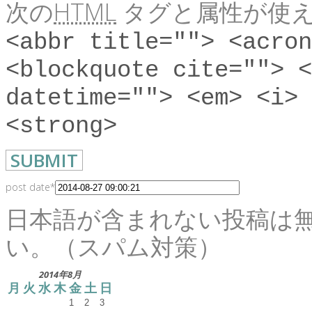
次の
HTML
タグと属性が使え
<abbr title=""> <acron
<blockquote cite=""> <
datetime=""> <em> <i> 
<strong>
post date
*
日本語が含まれない投稿は
い。（スパム対策）
2014年8月
月
火
水
木
金
土
日
1
2
3