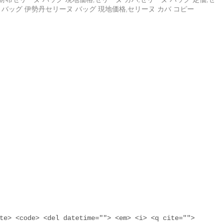
ヌ バッグ 伊勢丹セリーヌ バッグ 現地価格,セリーヌ カバ コピー
te> <code> <del datetime=""> <em> <i> <q cite="">