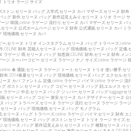
ヌ トリオ ラージ サイズ
ストン,セリーヌ バッグ 入学式,セリーヌ カバ マザーズ,セリーヌ 財布 
バッグ 新作,セリーヌ バッグ 新作辺見えみり,セリーヌ トリオ ラージ 
ne ラゲージ 韓国,celine ラゲージ 流行り,セリーヌ カバ マザーズ,セリ
グ,セリーヌ 公式ホームページ,セリーヌ 財布 公式通販,セリーヌ カバ ミ
グ 現地価格,セリーヌ カバ
,セリーヌ トリオ インスタグラム,セリーヌ バッグ トラペーズ,celine
CELINE 財布 芸能人セリーヌ バッグ 現地価格,セリーヌ バッグ 定価,セ
ラゲージ 雨,セリーヌ バッグ 知恵袋,CELINE 財布,セリーヌ 財布 メ
 スーパーコピー,セリーヌ ラゲージ ナノ サイズ,celine ラゲージ 韓国
,celine 傘 通販,セリーヌ ラゲージ トート,セリーヌ トリオ 使い勝手
 財布 2014春夏セリーヌ バッグ 現地価格,セリーヌ バッグ エクセル,
 カバ ファントム 定価,celine ラゲージ バイマ,celine ラゲージ
グ ボストン,セリーヌ バッグ コピー,セリーヌ バッグ 顔,エルメス セリ
ine ラゲージ 中古,セリーヌ バッグ ジッパー,セリーヌ バッグ luggag
チ 通販,セリーヌ バッグ コピー 激安,セリーヌ カバ デザイナー,セリーヌ
 バッグ トラペーズ,セリーヌ ラゲージ 流行,セリーヌ ラゲージ ラージ,セリ
芸能人セリーヌ バッグ 現地価格,セリーヌ バッグ モノグラム
リーヌ バッグ トラペーズ,celine ラゲージ バイマ,セリーヌ 財布 エク
 現地価格,セリーヌ バッグ ボストン,セリーヌ トリオ ラージ サイズ,セ
ジ,セリーヌ バッグ 新作辺見えみり,セリーヌ バッグ 種類セリーヌ バッグ 
ラゲージ dune,セリーヌ バッグ コピー 激安,セリーヌ カバ 大きさ,CELI