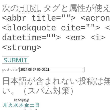
次の
HTML
タグと属性が使え
<abbr title=""> <acron
<blockquote cite=""> <
datetime=""> <em> <i> 
<strong>
post date
*
日本語が含まれない投稿は
い。（スパム対策）
2014年8月
月
火
水
木
金
土
日