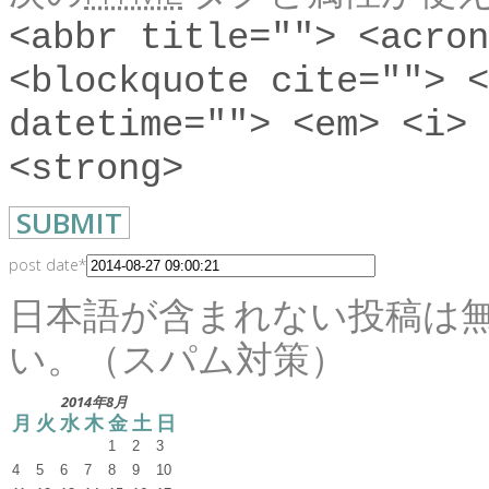
<abbr title=""> <acron
<blockquote cite=""> <
datetime=""> <em> <i> 
<strong>
post date
*
日本語が含まれない投稿は
い。（スパム対策）
2014年8月
月
火
水
木
金
土
日
1
2
3
4
5
6
7
8
9
10