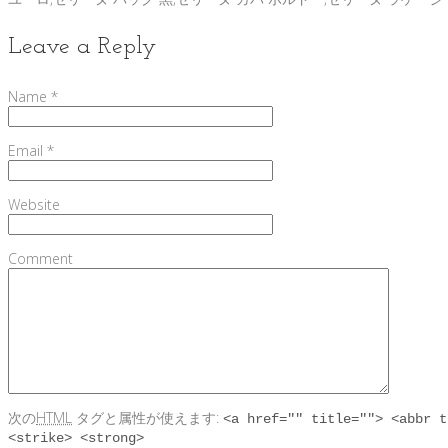
Leave a Reply
Name
*
Email
*
Website
Comment
次の
HTML
タグと属性が使えます:
<a href="" title=""> <abbr t
<strike> <strong>