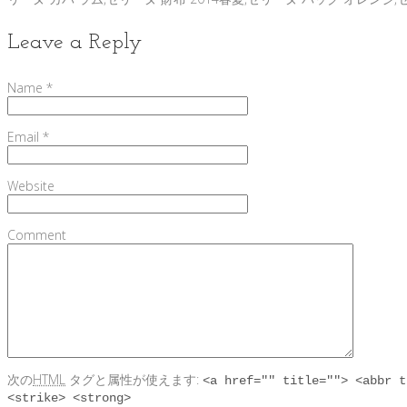
Leave a Reply
Name
*
Email
*
Website
Comment
次の
HTML
タグと属性が使えます:
<a href="" title=""> <abbr t
<strike> <strong>