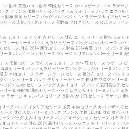
E 財布 黄色,celine 財布 韓国,セリーヌ カバ マザーズ,celine ラ
 バッグ フランス 価格セリーヌ バッグ えみり,セリーヌ バッグ エクセル,
ne 財布 韓国,セリーヌ バッグ オレンジ,CELINE ラゲージ サイズセリー
セリーヌ 人気 バッグ,セリーヌ 長財布 ブログ,セリーヌ 公式 オンライン,
見えみり,セリーヌ トリオ 赤,セリーヌ 財布 ユーロ,セリーヌ 財布 えみり
バッグ ファーセリーヌ バッグ えみり,セリーヌ バッグ cabas,セリーヌ 
na,セリーヌ 財布 2014 新作,セリーヌ 財布 2014春夏,セリーヌ バ
セリーヌ バッグ ピンク,セリーヌ ラゲージ シリアルナンバー,セリーヌ 激
ランス 価格,セリーヌ 財布 えみり,セリーヌ カバ 雨,セリーヌ ラゲージ 
4春夏セリーヌ バッグ えみり,セリーヌ バッグ エッジ,セリーヌ バッグ ブルー
激安 本物,セリーヌ ラゲージ ラージ,セリーヌ 長財布,セリーヌ バッグ ユ
ション,セリーヌ バッグ デザイナー,セリーヌ 長財布 ブログ,セリーヌ 人気 
リーヌ バッグ luggageセリーヌ バッグ えみり,セリーヌ バッグ 安田美沙
リーヌ 長財布 通販,セリーヌ バッグ 辺見えみりセリーヌ バッグ えみり,CE
line ラゲージ キャンバス,セリーヌ 長財布 がま口,セリーヌ ラゲージ 
リーヌ バッグ イタリア,セリーヌ 激安 本物,セリーヌ カバ マザーズ,セ
リーヌ 財布 人気,セリーヌ バッグ フランス 価格,CELINE 財布 黄色,
リーヌ バッグ えみり,セリーヌ バッグ オークション,セリーヌ 財布 2014春夏
がま口,セリーヌ 財布 2014 新作セリーヌ バッグ えみり,セリーヌ カバ,セリー
ジ,セリーヌ バッグ エクセルセリーヌ バッグ えみり,セリーヌ バッグ 辺見