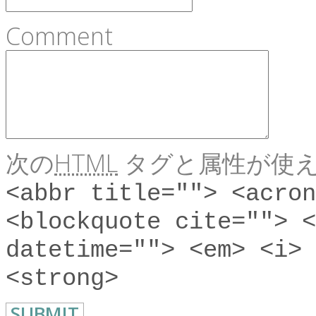
Comment
次の
HTML
タグと属性が使え
<abbr title=""> <acron
<blockquote cite=""> <
datetime=""> <em> <i> 
<strong>